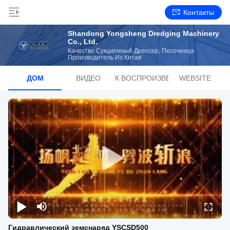
Контакты
Shandong Yongsheng Dredging Machinery
Co., Ltd.
Качество Сукционный Дрессер, Песочница
Производитель Из Китая
ДОМ
ВИДЕО
СПИСОК ВОСПРОИЗВЕДЕНИЙ
WEBSITE
Гидравлический земснаряд YSCSD500