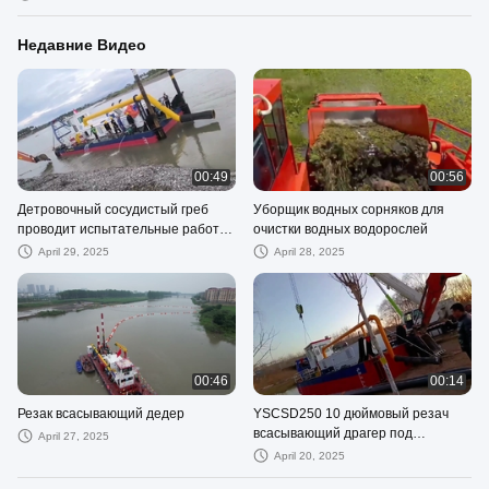
Недавние Видео
00:49
00:56
Детровочный сосудистый греб
Уборщик водных сорняков для
проводит испытательные работы
очистки водных водорослей
в реке в Индонезии
April 29, 2025
April 28, 2025
00:46
00:14
Резак всасывающий дедер
YSCSD250 10 дюймовый резач
всасывающий драгер под
April 27, 2025
установкой Yongsheng драгер
April 20, 2025