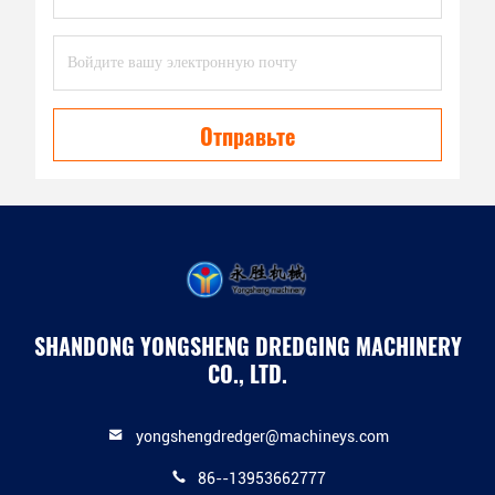
Отправьте
SHANDONG YONGSHENG DREDGING MACHINERY
CO., LTD.
yongshengdredger@machineys.com
86--13953662777