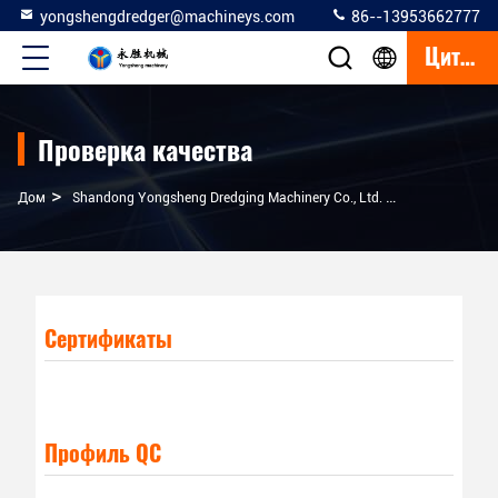
yongshengdredger@machineys.com
86--13953662777
Цитата
Проверка качества
>
Дом
Shandong Yongsheng Dredging Machinery Co., Ltd. Проверка Качества
Сертификаты
Профиль QC