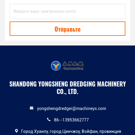
Отправьте
SHANDONG YONGSHENG DREDGING MACHINERY
CO., LTD.
yongshengdredger@machineys.com
86--13953662777
Город Хуанлу, город Цинчжоу, Вэйфан, провинция