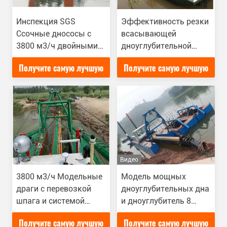
Инспекция SGS
Эффективность резки
Ссочные днососы с
всасывающей
3800 м3/ч двойными
дноуглубительной
днососыми насосами
машины с 3800 м3/ч
Получите самую лучшую
Получите самую лучшую
для различных
дноуглубительных
цену
цену
проектов
Видео
3800 м3/ч Модельные
Модель мощных
драги с перевозкой
дноуглубительных дна
шпага и системой
и дноуглубитель 8
управления Siemens
дюймов для
Получите самую лучшую
Получите самую лучшую
PLC
крупномасштабных