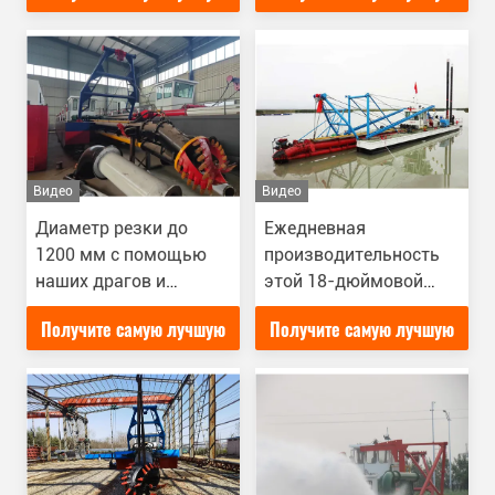
дноуглубительных
цену
цену
проектов и работ
Видео
Видео
Диаметр резки до
Ежедневная
1200 мм с помощью
производительность
наших драгов и
этой 18-дюймовой
драговых машин
модели драгов и
Получите самую лучшую
Получите самую лучшую
Диаметр всасывания
драговых машин
до 300 мм
составляет 6000
цену
цену
кубических метров.