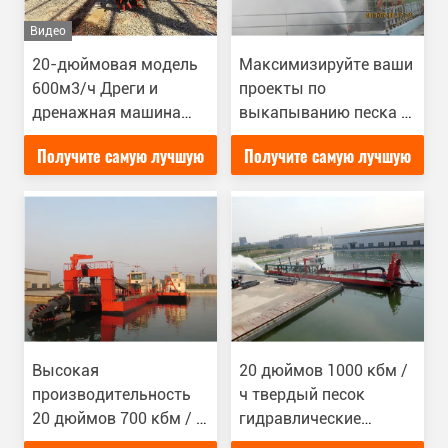
Видео
20-дюймовая модель
Максимизируйте ваши
600м3/ч Дреги и
проекты по
дренажная машина
выкапыванию песка и
для дренажного
грязи с помощью 20-
Получите самую лучшую
Получите самую лучшую
оборудования/добычи
дюймовых сосудистых
речного песка
выкапывающих
цену
цену
выкапывателей и
выкапывающей
машины
Высокая
20 дюймов 1000 кбм /
производительность
ч твердый песок
20 дюймов 700 кбм / ч
гидравлические
твердое песчаное
всасывающие