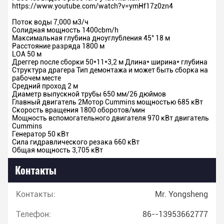
https://www.youtube.com/watch?v=ymHf17z0zn4
Поток воды
7,000 м3/ч
Солидная мощность
1400cbm/h
Максимальная глубина дноуглубления 45°
18 м
Расстояние разряда
1800 м
LOA
50 м
Дреггер после сборки
50*11*3,2 м
Длина* ширина* глубина
Структура драгера
Тип демонтажа и может быть сборка на
рабочем месте
Средний проход
2 м
Диаметр выпускной трубы
650 мм/26 дюймов
Главный двигатель
2Мотор Cummins мощностью 685 кВт
Скорость вращения
1800 оборотов/мин
Мощность вспомогательного двигателя 970 кВт двигатель
Cummins
Генератор
50 кВт
Сила гидравлического резака
660 кВт
Общая мощность
3,705 кВт
Контакты
Контакты:
Mr. Yongsheng
Телефон:
86--13953662777