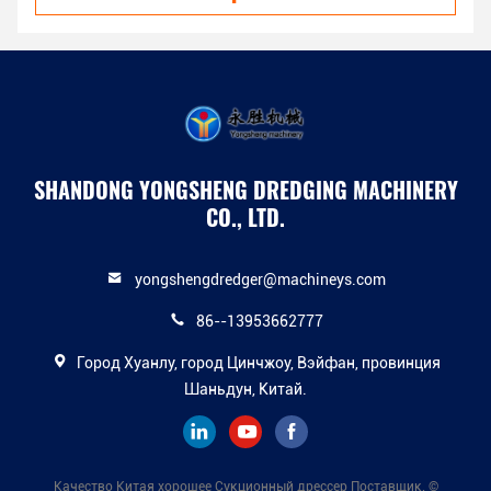
SHANDONG YONGSHENG DREDGING MACHINERY
CO., LTD.
yongshengdredger@machineys.com
86--13953662777
Город Хуанлу, город Цинчжоу, Вэйфан, провинция
Шаньдун, Китай.
Качество Китая хорошее Сукционный дрессер Поставщик. ©