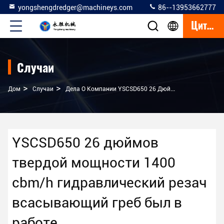
yongshengdredger@machineys.com
86--13953662777
Цитата
Случаи
>
>
Дом
Случаи
Дела О Компании YSCSD650 26 Дюймов Твердой Мощности 1400 Cbm/h Гидравлический Резач Всасывающий Греб Был В Работе
YSCSD650 26 дюймов
твердой мощности 1400
cbm/h гидравлический резач
всасывающий греб был в
работе