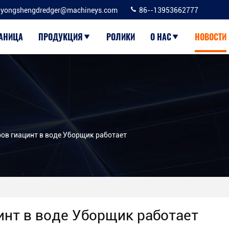
yongshengdredger@machineys.com
86--13953662777
РАНИЦА
ПРОДУКЦИЯ
РОЛИКИ
О НАС
НОВОСТИ
ров гиацинт в воде Уборщик работает
инт в воде Уборщик работает