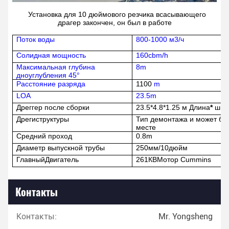
Установка для 10 дюймового резчика всасывающего
драгер закончен, он был в работе
Поток воды
800-1000
м3/ч
Солидная мощность
160
cbm/h
Максимальная глубина
8
m
дноуглубления 45°
Расстояние разряда
11
00
m
LOA
23.5
m
Дреггер после сборки
2
3
.5*
4.8
*1.
2
5 м
Длина
*
шир
Дреги
структуры
Тип демонтажа и может бы
месте
Средний проход
0.8
m
Диаметр выпускной трубы
250
мм/
10
дюйм
Главный
Двигатель
261
КВ
Мотор Cummins
Контакты
Контакты:
Mr. Yongsheng