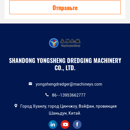
Отправьте
SHANDONG YONGSHENG DREDGING MACHINERY
CO., LTD.
yongshengdredger@machineys.com
86--13953662777
Город Хуанлу, город Цинчжоу, Вэйфан, провинция
Шаньдун, Китай.