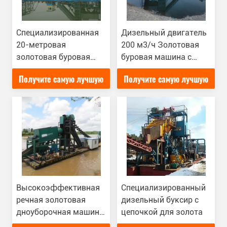
Специализированная
Дизельный двигатель
20-метровая
200 м3/ч Золотовая
золотовая буровая
буровая машина с
машина с цепным
цепным буровым
Получите самую лучшую
Получите самую лучшую
буровым буровым
буровым буровым
буровым
цену
цену
Высокоэффективная
Специализированный
речная золотовая
дизельный буксир с
дноуборочная машина
цепочкой для золота
200 м3/ч