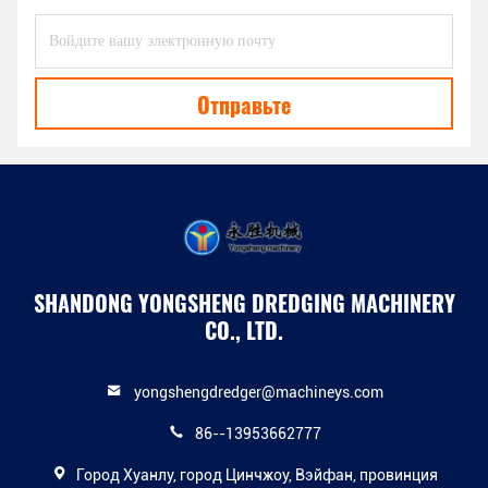
Отправьте
SHANDONG YONGSHENG DREDGING MACHINERY
CO., LTD.
yongshengdredger@machineys.com
86--13953662777
Город Хуанлу, город Цинчжоу, Вэйфан, провинция