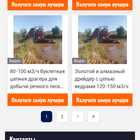
Получите самую лучшую
Получите самую лучшую
цену
цену
Видео
Видео
80-100 м3/ч буклетная
Золотой и алмазный
цепная драгера для
дрейдер с цепью
добычи речного песка
ведрами 120-150 м3/ч
с высокой
Получите самую лучшую
Получите самую лучшую
эффективностью
цену
цену
1
2
Контакты