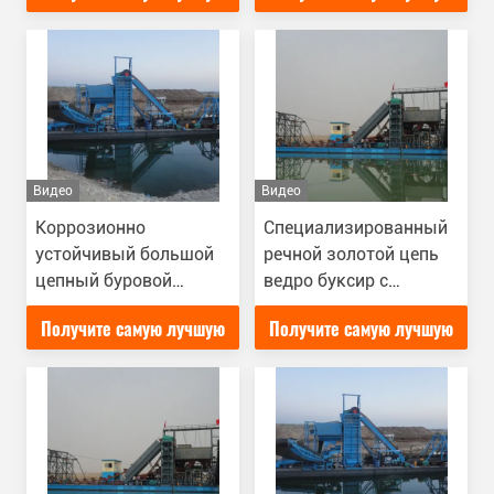
цену
цену
Видео
Видео
Коррозионно
Специализированный
устойчивый большой
речной золотой цепь
цепный буровой
ведро буксир с
дрессер для добычи
агитационным
Получите самую лучшую
Получите самую лучшую
золота
парашютом
цену
цену