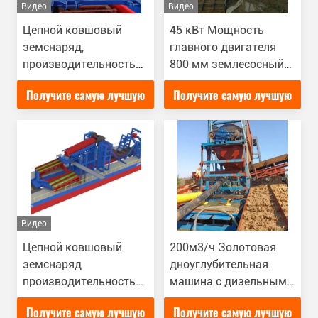
Видео
Видео
Цепной ковшовый
45 кВт Мощность
земснаряд,
главного двигателя
производительность
800 мм землесосный
120-150 м³/ч, глубина
снаряд для добычи
Получите самую лучшую
Получите самую лучшую
15 м
полезных ископаемых
на глубине 1-10 м
цену
цену
Видео
Цепной ковшовый
200м3/ч Золотовая
земснаряд
дноуглубительная
производительностью
машина с дизельным
100 м3/ч для добычи
двигателем
Получите самую лучшую
Получите самую лучшую
золота