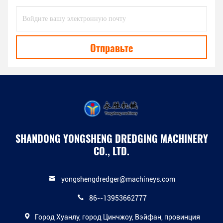
Отправьте
SHANDONG YONGSHENG DREDGING MACHINERY
CO., LTD.
yongshengdredger@machineys.com
86--13953662777
Город Хуанлу, город Цинчжоу, Вэйфан, провинция