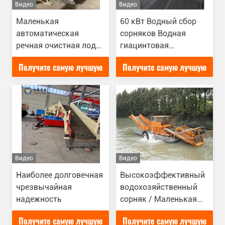
Видео
Видео
Маленькая
60 кВт Водный сбор
автоматическая
сорняков Водная
речная очистная лодка
гиацинтовая
Сборщик гиацинтов с
комбайны
Получите самую лучшую
Получите самую лучшую
водой вместимостью 8
предназначены для
м3
глубины сбора 0-1 м
цену
цену
Видео
Видео
Наиболее долговечная
Высокоэффективный
чрезвычайная
водохозяйственный
надежность
сорняк / Маленькая
лодка для очистки
Получите самую лучшую
Получите самую лучшую
голубых водорослей /