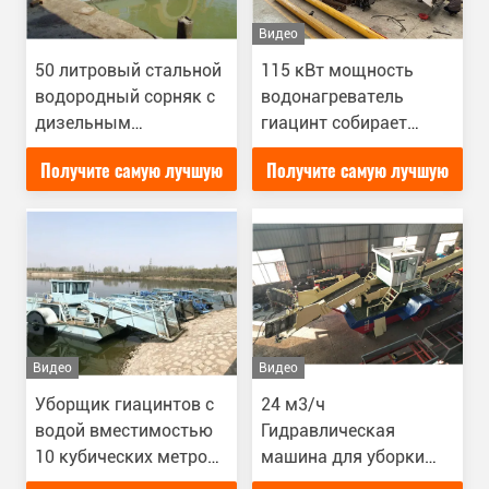
Видео
50 литровый стальной
115 кВт мощность
водородный сорняк с
водонагреватель
дизельным
гиацинт собирает
двигателем
водные растения на
Получите самую лучшую
Получите самую лучшую
мощностью 115 кВт
воде
цену
цену
Видео
Видео
Уборщик гиацинтов с
24 м3/ч
водой вместимостью
Гидравлическая
10 кубических метров
машина для уборки
предназначен для
водных гиацинтов /