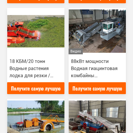
канатных растений /
цену
цену
тростника
Видео
18 КБМ/20 тонн
88кВт мощности
Водные растения
Водная гиацинтовая
лодка для резки /
комбайны
Уборщик Водные
Эффективная уборка
Получите самую лучшую
Получите самую лучшую
гиацинты Уборка и
сбор
цену
цену