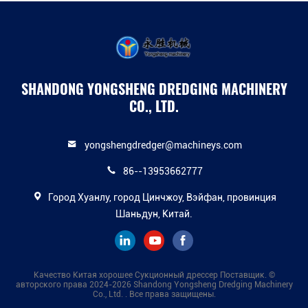
10 кубических
сборщик
SHANDONG YONGSHENG DREDGING MACHINERY
CO., LTD.
yongshengdredger@machineys.com
86--13953662777
Город Хуанлу, город Цинчжоу, Вэйфан, провинция
Шаньдун, Китай.
Качество Китая хорошее Сукционный дрессер Поставщик. ©
авторского права 2024-2026 Shandong Yongsheng Dredging Machinery
Co., Ltd. . Все права защищены.