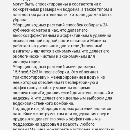
могут быть спроектированы в соответствии с
конкретными размерами водоема, а также типом и
плотностью растительности, которая должна быть
убрана.
Уборщик водных растений способен собирать 24
кубических метра в час, что делает его
высокоэффективным и эффективным в удалении
нежелательной водной растительности.Машина
работает на дизельном двигателе.Дизельный
двигатель является экономичным, что делает его
экологически чистым и экономичным для
эксплуатации.
Уборщик водных растений имеет размеры
15,5mx6,52x3 M после сборки. Это облегчает
транспортировку и маневрирование в воду и из
нее.который обеспечивает бесперебойную и
эффективную работу машины во время
эксплуатацииГидравлический двигатель мощный и
надежный, что делает его идеальным выбором для
водохозяйственного комбайна.
Подводя итог, уборщик водных растений является
важнейшим инструментом для содержания озер и
прудов.что делает его очень эффективным в
поддержании здоровья и красоты любого
водоемаМашина может быть настроена, с емкостью