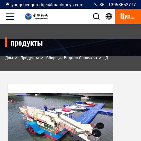
yongshengdredger@machineys.com
86--13953662777
Цитата
продукты
>
>
>
Дом
Продукты
Сборщик Водных Сорняков
Дизельная Вода Гиацинтовый Комбайн Машины Сосуда С 24 Кубическими Метрами Дизельного Привода Коробка Передач Индивидуальное Здание