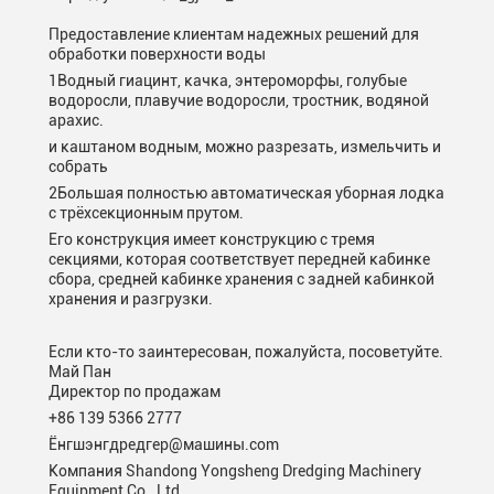
Предоставление клиентам надежных решений для
обработки поверхности воды
1Водный гиацинт, качка, энтероморфы, голубые
водоросли, плавучие водоросли, тростник, водяной
арахис.
и каштаном водным,
можно разрезать, измельчить и
собрать
2Большая полностью автоматическая уборная лодка
с трёхсекционным прутом.
Его конструкция имеет конструкцию с тремя
секциями, которая соответствует передней кабинке
сбора, средней кабинке хранения с задней кабинкой
хранения и разгрузки.
Если кто-то заинтересован, пожалуйста, посоветуйте.
Май Пан
Директор по продажам
+86 139 5366 2777
Ёнгшэнгдредгер@машины.com
Компания Shandong Yongsheng Dredging Machinery
Equipment Co., Ltd.