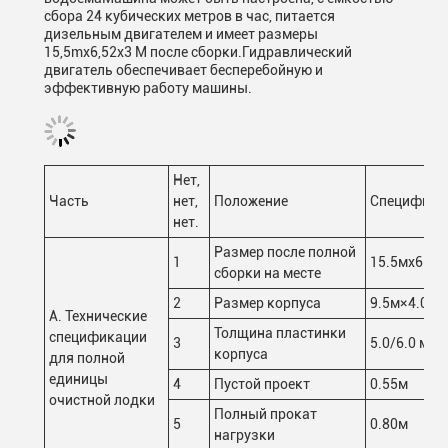
сбора 24 кубических метров в час, питается
дизельным двигателем и имеет размеры
15,5mx6,52x3 M после сборки.Гидравлический
двигатель обеспечивает бесперебойную и
эффективную работу машины.
Нет,
Часть
нет,
Положение
Специфика
нет.
Размер после полной
1
15.5мx6.52
сборки на месте
2
Размер корпуса
9.5м×4.0м×
А. Технические
Толщина пластинки
спецификации
3
5.0/6.0 мм
корпуса
для полной
единицы
4
Пустой проект
0.55м
очистной лодки
Полный прокат
5
0.80м
нагрузки