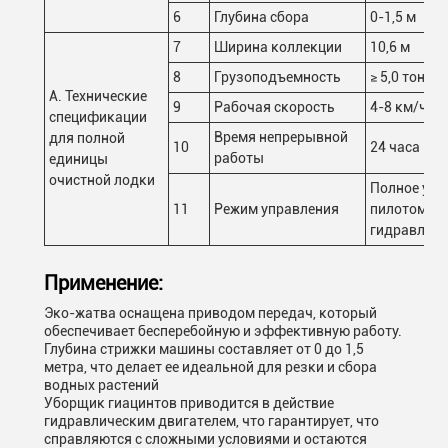
6
Глубина сбора
0-1,5 м
7
Ширина коллекции
10,6 м
8
Грузоподъемность
≥ 5,0 тонны
А. Технические
9
Рабочая скорость
4-8 км/ч
спецификации
Время непрерывной
для полной
10
24 часа
работы
единицы
очистной лодки
Полное упр
11
Режим управления
пилотом и
гидравлик
Применение:
Эко-жатва оснащена приводом передач, который
обеспечивает бесперебойную и эффективную работу.
Глубина стрижки машины составляет от 0 до 1,5
метра, что делает ее идеальной для резки и сбора
водных растений
Уборщик гиацинтов приводится в действие
гидравлическим двигателем, что гарантирует, что
справляются с сложными условиями и остаются