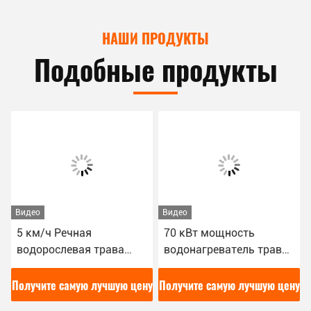
НАШИ ПРОДУКТЫ
Подобные продукты
Видео
Видео
5 км/ч Речная
70 кВт мощность
водорослевая трава
водонагреватель травы
травоуборочная
используется для сбора
машина 105кВ
и очистки речных
у
Получите самую лучшую цену
Получите самую лучшую цену
травоуборочная лодка
водных растений