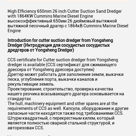
High Efficiency 650mm 26 inch Cutter Suction Sand Dredger
with 1864KW Cummins Marine Diesel Engine
высокоэффективный 650мм 26 дюймовый вытяжной
вытяжной песочный драгер с 1864кВ Cummins Marine Diesel
Engine
Introduction for cutter suction dredger from Yongsheng
Dredger (Интродукция для сосудистых сосудистых
дредгеров от Yongsheng Dredger)
CCS certificate for Cutter suction dredger from Yongsheng
dredger is available (CCS сертификат для сжимающего
дрессера от Yongsheng дрессера доступен)
Дреггер может работать для заполнения земли, выкачки
песка, углубления порта, выкачки каналов и
рекультивации земель.
Проектирование, строительство, проверка качества
нашего резчика всасывающего драгера основывается на
стандартах
The hull, machinery equipment and other spares are at the
requirements of CCS as well. Капсула, оборудование и другие
запасные части находятся также под требованиями CCS.
Штурм квадратный, с перекрестным килем, который
является полностью сварной стальной структурой, и
авторизован CCS.