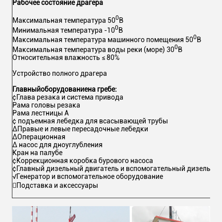
Рабочее состояние драгера
0
Максимальная температура 50
В
0
Минимальная температура -10
В
0
Максимальная температура машинного помещения 50
В
0
Максимальная температура воды реки (море) 30
В
Относительная влажность ≤ 80%
Устройство полного драгера
Главный
оборудование
на гребе:
¢Глава резака и система привода
Рама головы резака
Рама лестницы А
¢ подъемная лебедка для всасывающей трубы
∆Правые и левые пересадочные лебедки
∆Операционная
∆ насос для дноуглубления
Кран на палубе
¢Коррекционная коробка бурового насоса
¢Главный дизельный двигатель и вспомогательный дизельны
√Генератор и вспомогательное оборудование
Подставка и аксессуары