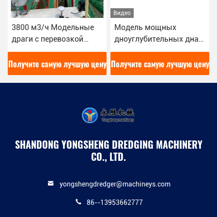
Видео
3800 м3/ч Модельные
Модель мощных
драги с перевозкой
дноуглубительных дна и
шпага и системой
дноуглубитель 8
управления Siemens PLC
дюймов для
у
Получите самую лучшую цену
Получите самую лучшую цену
крупномасштабных
дноуглубительных
проектов и работ
SHANDONG YONGSHENG DREDGING MACHINERY
CO., LTD.
yongshengdredger@machineys.com
86--13953662777