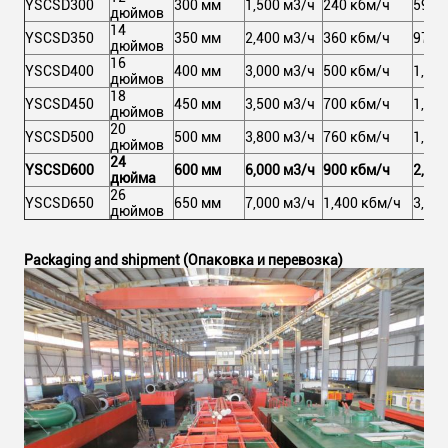
YSCSD300
300 мм
1,500 м3/ч
240 кбм/ч
591 
дюймов
14
YSCSD350
350 мм
2,400 м3/ч
360 кбм/ч
971 
дюймов
16
YSCSD400
400 мм
3,000 м3/ч
500 кбм/ч
1,057
дюймов
18
YSCSD450
450 мм
3,500 м3/ч
700 кбм/ч
1,462
дюймов
20
YSCSD500
500 мм
3,800 м3/ч
760 кбм/ч
1,648
дюймов
24
YSCSD600
600 мм
6,000 м3/ч
900 кбм/ч
2,511
дюйма
26
YSCSD650
650 мм
7,000 м3/ч
1,400 кбм/ч
3,705
дюймов
Packaging and shipment (Опаковка и перевозка)