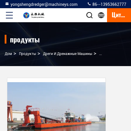
yongshengdredger@machineys.com
86--13953662777
Цитата
продукты
>
>
>
Дом
Продукты
Дреги И Дренажные Машины
Высокоэффективн