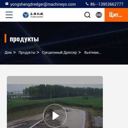
yongshengdredger@machineys.com
86--13953662777
Цитата
продукты
>
>
>
Дом
Продукты
Сукционный Дрессер
Вьетнам 12 Дюймов 300м3 Речной Песководка Для Добычи Песка / Отбора Золота