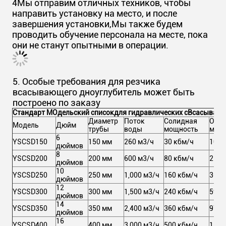
4Мы отправим отличных техников, чтобы
направить установку на место, и после
завершения установки,Мы также будем
проводить обучение персонала на месте, пока
они не станут опытными в операции.
5. Особые требования для резчика
всасывающего дноуглубитель может быть
построено по заказу
Стандарт M
Одельский список
для гидравлических с
Всасывающ
Диаметр
Поток
Солидная
Общ
Модель
Дюйм
трубы
воды
мощность
мощ
6
YSCSD150
150 мм
260 м3/ч
30 кбм/ч
102 
дюймов
8
YSCSD200
200 мм
600 м3/ч
80 кбм/ч
213 
дюймов
10
YSCSD250
250 мм
1,000 м3/ч
160 кбм/ч
367 
дюймов
12
YSCSD300
300 мм
1,500 м3/ч
240 кбм/ч
591 
дюймов
14
YSCSD350
350 мм
2,400 м3/ч
360 кбм/ч
971 
дюймов
16
YSCSD400
400 мм
3,000 м3/ч
500 кбм/ч
1,05