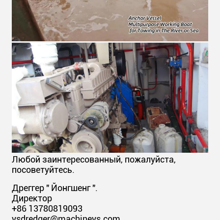
Любой заинтересованный, пожалуйста,
посоветуйтесь.
Дреггер " Йонгшенг ".
Директор
+86 13780819093
ysdredger@machineys.com