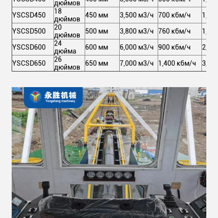
дюймов
18
YSCSD450
450 мм
3,500 м3/ч
700 кбм/ч
1,46
дюймов
20
YSCSD500
500 мм
3,800 м3/ч
760 кбм/ч
1,64
дюймов
24
YSCSD600
600 мм
6,000 м3/ч
900 кбм/ч
2,51
дюйма
26
YSCSD650
650 мм
7,000 м3/ч
1,400 кбм/ч
3,70
дюймов