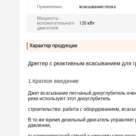
Применение:
всасывание песка
Мощность
вспомогательного
120 кВт
двигателя:
Характер продукции
Дреггер с реактивным всасыванием для гр
1.Краткое введение
Джет всасывание песчаный дноуглубитель очен
реки используют этот дноуглубитель
строительство, работа с оборудованием, всасы
В то же время дизельный двигатель управляет р
давления,
высокоскоростной струей к нижнему слою песк