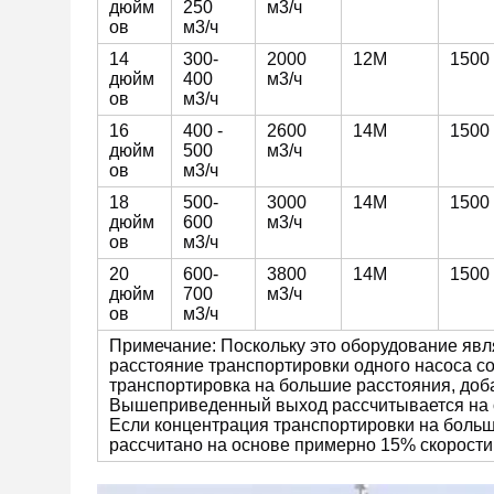
дюйм
250
м3/ч
ов
м3/ч
14
300-
2000
12M
1500
дюйм
400
м3/ч
ов
м3/ч
16
400 -
2600
14M
1500
дюйм
500
м3/ч
ов
м3/ч
18
500-
3000
14M
1500
дюйм
600
м3/ч
ов
м3/ч
20
600-
3800
14M
1500
дюйм
700
м3/ч
ов
м3/ч
Примечание: Поскольку это оборудование яв
расстояние транспортировки одного насоса со
транспортировка на большие расстояния, доб
Вышеприведенный выход рассчитывается на о
Если концентрация транспортировки на больш
рассчитано на основе примерно 15% скорости