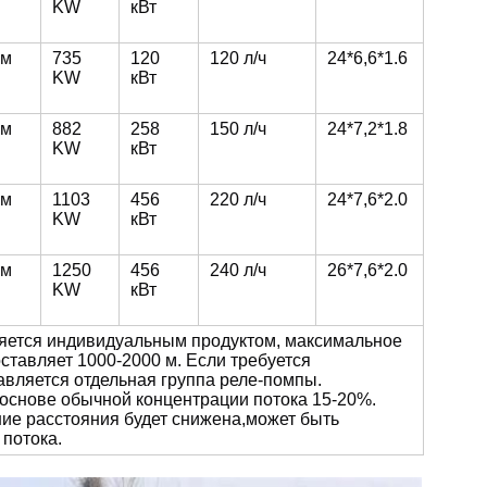
KW
кВт
 м
735
120
120 л/ч
24*6,6*1.6
KW
кВт
 м
882
258
150 л/ч
24*7,2*1.8
KW
кВт
 м
1103
456
220 л/ч
24*7,6*2.0
KW
кВт
 м
1250
456
240 л/ч
26*7,6*2.0
KW
кВт
ляется индивидуальным продуктом, максимальное
ставляет 1000-2000 м. Если требуется
авляется отдельная группа реле-помпы.
снове обычной концентрации потока 15-20%.
ие расстояния будет снижена,может быть
 потока.