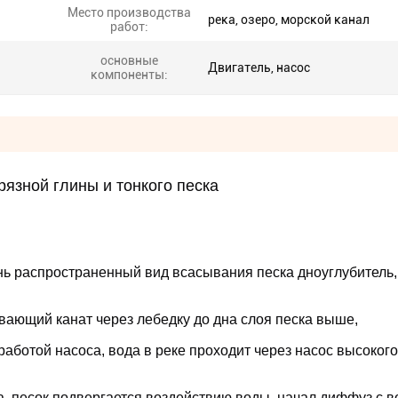
Место производства
река, озеро, морской канал
работ:
основные
Двигатель, насос
компоненты:
язной глины и тонкого песка
ь распространенный вид всасывания песка дноуглубитель, 
вающий канат через лебедку до дна слоя песка выше,
аботой насоса, вода в реке проходит через насос высокого 
а, песок подвергается воздействию воды, начал диффуз с в