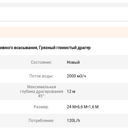
тивного всасывания
,
Грязный глинистый драгер
Состояние:
Новый
Поток воды:
2000 м3/ч
Максимальная
глубина драгирования
12 м
45°:
Размер:
24 М*6,6 М*1,6 М
Потребление:
120L/h