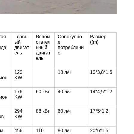
тоя
Главн
Вспом
Совокупно
Размер
ый
огател
е
((m)
яда
двигат
ьный
потреблени
ель
двигат
е
ель
120
18 л/ч
10*3,8*1.6
ион
KW
176
60 кВт
40 л/ч
14*4,5*1.2
ион
KW
294
88 кВт
60 л/ч
17*5*1.2
ов
KW
 м
456
110
80 л/ч
20*6*1.5