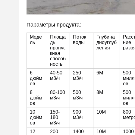
Параметры продукта:
Моде
Площа
Поток
Глубина
Расс
ль
дь
воды
дноуглуб
ние
пропус
ления
разр
кная
способ
ность
6
40-50
250
6M
500
дюйм
м3/ч
м3/ч
милл
ов
ов
8
80-100
500
8M
500
дюйм
м3/ч
м3/ч
милл
ов
ов
10
150-
900
10M
800
дюйм
180
м3/ч
метр
ов
м3/ч
12
200-
1400
10M
1000