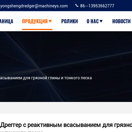
yongshengdredger@machineys.com
86--13953662777
РАНИЦА
ПРОДУКЦИЯ
РОЛИКИ
О НАС
НОВОСТИ
асыванием для грязной глины и тонкого песка
Дреггер с реактивным всасыванием для грязн